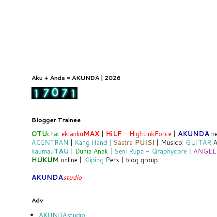
Aku + Anda = AKUNDA | 2026
Blogger Trainee
OTU
chat
eklanku
MAX
|
HiLF
- HighLinkForce
|
AKUNDA
ne
ACENTRAN
|
Kang Hand
|
Sastra
PUISI
| Musico:
GUITAR
A
kaumau
TAU
|
Dunia Anak
|
Seni Rupa - Qraphycore
|
ANGEL
HUKUM
online |
Kliping
Pers | blog group
AKUNDA
studio
Adv
AKUNDAstudio