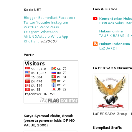
Law & Justice
SocioNET
Blogger
Edumediart
Facebook
Kementerian Huk
Twitter
Youtube
Instagram
Pasti Ada Solusi Be
WattPad
WordPress
Hukum online
Telegram
WhatsApp
TAUFIK BASARI, S.H.
AKUNDAstudio
WhatsApp
KhoHand
ed.20C07
Hukum Indonesia
LaZUARDI
Portir
La PERSADA Nusanta
LaPERSADA Group - i
Karya Syamsul Abidin, Gresik
(peserta pameran lukis OF NO
VALUE, 2008)
Kompilasi Grafis