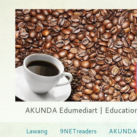
AKUNDA Edumediart | Education .
Lawang
9NETreaders
AKUNDAs