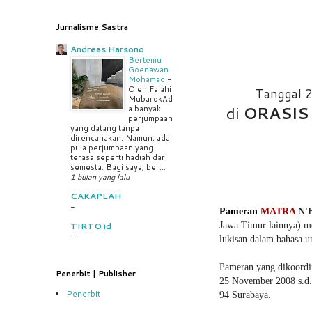
Jurnalisme Sastra
Andreas Harsono
Bertemu
Goenawan
Mohamad
-
Oleh Falahi
Tanggal 
MubarokAd
di
ORASIS
a banyak
perjumpaan
yang datang tanpa
direncanakan. Namun, ada
pula perjumpaan yang
terasa seperti hadiah dari
semesta. Bagi saya, ber...
1 bulan yang lalu
CAKAPLAH
-
Pameran
MATRA
N'
Jawa Timur lainnya)
m
TIRTO id
-
lukisan dalam bahasa 
Pameran yang dikoordin
Penerbit | Publisher
25 November 2008 s.d.
Penerbit
94 Surabaya.