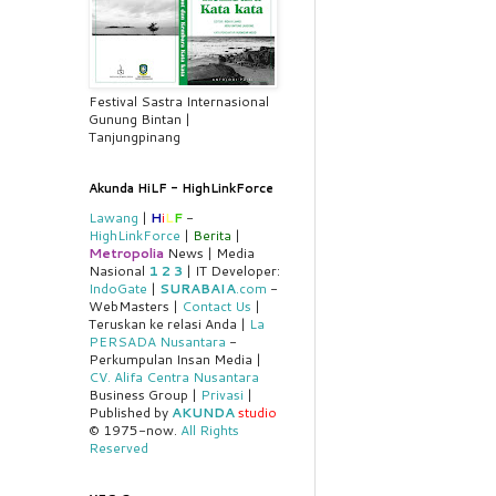
Festival Sastra Internasional
Gunung Bintan |
Tanjungpinang
Akunda HiLF - HighLinkForce
Lawang
|
H
i
L
F
-
HighLinkForce
|
Berita
|
Metropolia
News | Media
Nasional
1
2
3
| IT Developer:
IndoGate
|
SURABAIA
.com
-
WebMasters |
Contact Us
|
Teruskan ke relasi Anda |
La
PERSADA Nusantara
-
Perkumpulan Insan Media |
CV. Alifa Centra Nusantara
Business Group |
Privasi
|
Published by
AKUNDA
studio
© 1975-now.
All Rights
Reserved