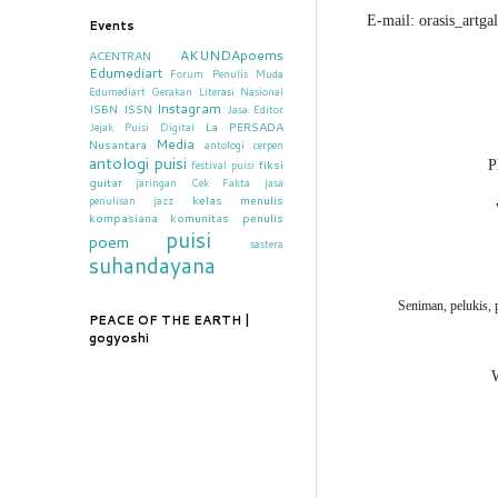
E-mail: orasis_artg
Events
AKUNDApoems
ACENTRAN
Edumediart
Forum Penulis Muda
Edumediart
Gerakan Literasi Nasional
Instagram
ISBN
ISSN
Jasa Editor
La PERSADA
Jejak Puisi Digital
Media
Nusantara
antologi cerpen
antologi puisi
fiksi
P
festival puisi
guitar
jaringan Cek Fakta
jasa
kelas menulis
penulisan
jazz
kompasiana
komunitas penulis
puisi
poem
sastera
suhandayana
Seniman, pelukis, 
PEACE OF THE EARTH |
gogyoshi