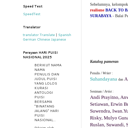
Sebelumnya, kelompo
Speed Test
realisme
BACK TO B
SpeedTest
SURABAYA
- Balai P
Translator
translator
Translate
|
Spanish
German
Chinese
Japanese
Perayaan HARI PUISI
NASIONAL 2025
Katalog pameran
BERIKUT NAMA
NAMA
Penulis /
Writer
:
PENULIS DAN
Suhandayana
A
JUDUL PUISI
dan
YANG LOLOS
KURASI
Seniman /
Artist
:
ANTOLOGI
Andi Prayitno, An
PUISI
BERSAMA
Setiawan, Erwin Bu
"BINATANG
Suwendra, Iwan.Yu
JALANG" HARI
PUISI
Risky, Mulyo Gun
NASIONAL...
Ruslan, Suwandi, 
Dikirim oleh