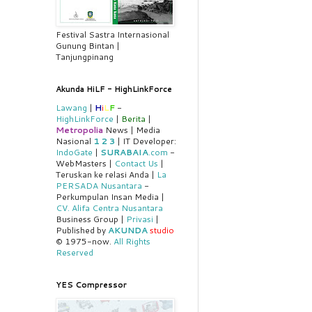
Festival Sastra Internasional
Gunung Bintan |
Tanjungpinang
Akunda HiLF - HighLinkForce
Lawang
|
H
i
L
F
-
HighLinkForce
|
Berita
|
Metropolia
News | Media
Nasional
1
2
3
| IT Developer:
IndoGate
|
SURABAIA
.com
-
WebMasters |
Contact Us
|
Teruskan ke relasi Anda |
La
PERSADA Nusantara
-
Perkumpulan Insan Media |
CV. Alifa Centra Nusantara
Business Group |
Privasi
|
Published by
AKUNDA
studio
© 1975-now.
All Rights
Reserved
YES Compressor