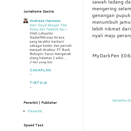
sawah ladang da
mengering sela
Jurnalisme Sastra
genangan pupuk
Andreas Harsono
menumbuh jamur
Amir Daud dengan Titik
lebih nikmat dar
Koma dan Tembok Api
-
Oleh Lahyanto
nyali maju peran
NadieMikrowa Kirana,
yang terakhir berkarir
sebagai bankir dan pernah
menjadi direktur PT Bank
Bukopin, harus mengecek
MyDarkPen E06
ulang halaman 1 edisi ...
2 hari yang lalu
CAKAPLAH
-
TIRTO id
-
M
yDarkPen D0
Penerbit | Publisher
Penerbit
Speed Test