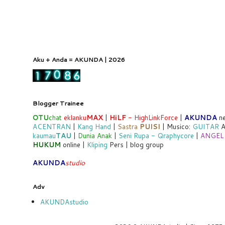
Aku + Anda = AKUNDA | 2026
Blogger Trainee
OTU
chat
eklanku
MAX
|
HiLF
- HighLinkForce
|
AKUNDA
ne
ACENTRAN
|
Kang Hand
|
Sastra
PUISI
| Musico:
GUITAR
A
kaumau
TAU
|
Dunia Anak
|
Seni Rupa - Qraphycore
|
ANGEL
HUKUM
online |
Kliping
Pers | blog group
AKUNDA
studio
Adv
AKUNDAstudio