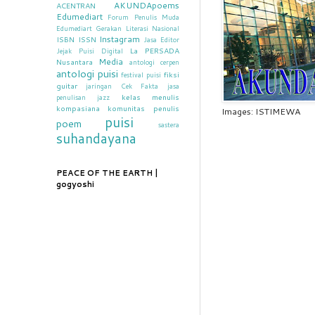
AKUNDApoems
ACENTRAN
Edumediart
Forum Penulis Muda
Edumediart
Gerakan Literasi Nasional
Instagram
ISBN
ISSN
Jasa Editor
La PERSADA
Jejak Puisi Digital
Media
Nusantara
antologi cerpen
antologi puisi
fiksi
festival puisi
guitar
jaringan Cek Fakta
jasa
kelas menulis
penulisan
jazz
kompasiana
komunitas penulis
Images: ISTIMEWA
puisi
poem
sastera
suhandayana
PEACE OF THE EARTH |
gogyoshi