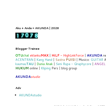
Aku + Anda = AKUNDA | 2026
Blogger Trainee
OTU
chat
eklanku
MAX
|
HiLF
- HighLinkForce
|
AKUNDA
ne
ACENTRAN
|
Kang Hand
|
Sastra
PUISI
| Musico:
GUITAR
A
kaumau
TAU
|
Dunia Anak
|
Seni Rupa - Qraphycore
|
ANGEL
HUKUM
online |
Kliping
Pers | blog group
AKUNDA
studio
Adv
AKUNDAstudio