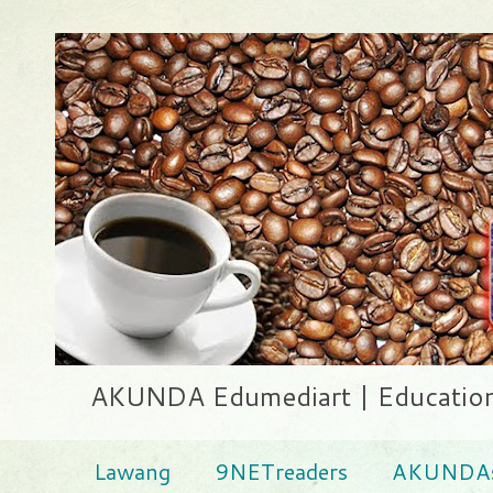
AKUNDA Edumediart | Education .
Lawang
9NETreaders
AKUNDAs