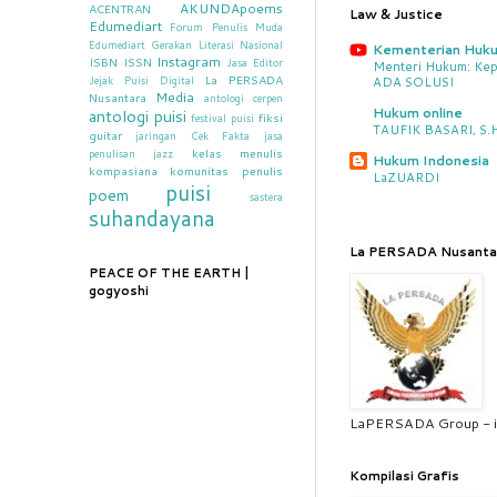
AKUNDApoems
ACENTRAN
Law & Justice
Edumediart
Forum Penulis Muda
Edumediart
Gerakan Literasi Nasional
Kementerian Huk
Instagram
ISBN
ISSN
Jasa Editor
Menteri Hukum: Kep
La PERSADA
Jejak Puisi Digital
ADA SOLUSI
Media
Nusantara
antologi cerpen
Hukum online
antologi puisi
fiksi
festival puisi
TAUFIK BASARI, S.H.
guitar
jaringan Cek Fakta
jasa
kelas menulis
penulisan
jazz
Hukum Indonesia
kompasiana
komunitas penulis
LaZUARDI
puisi
poem
sastera
suhandayana
La PERSADA Nusanta
PEACE OF THE EARTH |
gogyoshi
LaPERSADA Group - i
Kompilasi Grafis