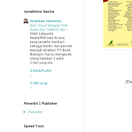
Jurnalisme Sastra
Andreas Harsono
Amir Daud dengan Titik
Koma dan Tembok Api
-
Oleh Lahyanto
NadieMikrowa Kirana,
yang terakhir berkarir
sebagai bankir dan pernah
menjadi direktur PT Bank
Bukopin, harus mengecek
ulang halaman 1 edisi ...
1 hari yang lalu
CAKAPLAH
-
(Do
TIRTO id
-
Penerbit | Publisher
Penerbit
Speed Test