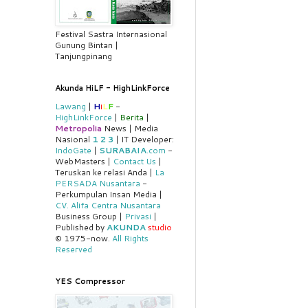
Festival Sastra Internasional
Gunung Bintan |
Tanjungpinang
Akunda HiLF - HighLinkForce
Lawang
|
H
i
L
F
-
HighLinkForce
|
Berita
|
Metropolia
News | Media
Nasional
1
2
3
| IT Developer:
IndoGate
|
SURABAIA
.com
-
WebMasters |
Contact Us
|
Teruskan ke relasi Anda |
La
PERSADA Nusantara
-
Perkumpulan Insan Media |
CV. Alifa Centra Nusantara
Business Group |
Privasi
|
Published by
AKUNDA
studio
© 1975-now.
All Rights
Reserved
YES Compressor