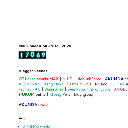
Aku + Anda = AKUNDA | 2026
Blogger Trainee
OTU
chat
eklanku
MAX
|
HiLF
- HighLinkForce
|
AKUNDA
ne
ACENTRAN
|
Kang Hand
|
Sastra
PUISI
| Musico:
GUITAR
A
kaumau
TAU
|
Dunia Anak
|
Seni Rupa - Qraphycore
|
ANGEL
HUKUM
online |
Kliping
Pers | blog group
AKUNDA
studio
Adv
AKUNDAstudio