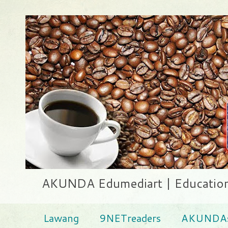
AKUNDA Edumediart | Education .
Lawang
9NETreaders
AKUNDAs