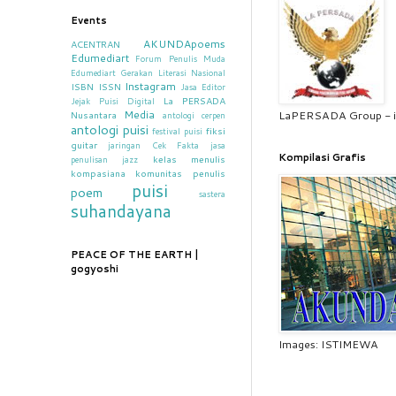
Events
AKUNDApoems
ACENTRAN
Edumediart
Forum Penulis Muda
Edumediart
Gerakan Literasi Nasional
Instagram
ISBN
ISSN
Jasa Editor
La PERSADA
Jejak Puisi Digital
LaPERSADA Group - i
Media
Nusantara
antologi cerpen
antologi puisi
fiksi
festival puisi
guitar
jaringan Cek Fakta
jasa
Kompilasi Grafis
kelas menulis
penulisan
jazz
kompasiana
komunitas penulis
puisi
poem
sastera
suhandayana
PEACE OF THE EARTH |
gogyoshi
Images: ISTIMEWA