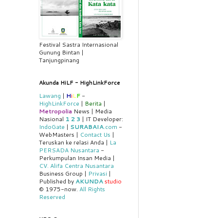
Festival Sastra Internasional
Gunung Bintan |
Tanjungpinang
Akunda HiLF - HighLinkForce
Lawang
|
H
i
L
F
-
HighLinkForce
|
Berita
|
Metropolia
News | Media
Nasional
1
2
3
| IT Developer:
IndoGate
|
SURABAIA
.com
-
WebMasters |
Contact Us
|
Teruskan ke relasi Anda |
La
PERSADA Nusantara
-
Perkumpulan Insan Media |
CV. Alifa Centra Nusantara
Business Group |
Privasi
|
Published by
AKUNDA
studio
© 1975-now.
All Rights
Reserved