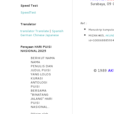
Surabaya, 09
Speed Test
SpeedTest
Ref. :
Translator
Manuskrip kumpul
translator
Translate
|
Spanish
German
Chinese
Japanese
MIZAN #05,
AKUN
id=1000688859347
Perayaan HARI PUISI
NASIONAL 2025
BERIKUT NAMA
NAMA
PENULIS DAN
JUDUL PUISI
© 1989
AK
YANG LOLOS
KURASI
ANTOLOGI
PUISI
BERSAMA
"BINATANG
JALANG" HARI
PUISI
NASIONAL...
Dikirim oleh