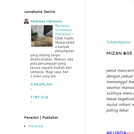
Jurnalisme Sastra
Andreas Harsono
Bertemu
Goenawan
Mohamad
-
Oleh Falahi
Suhandayana
MubarokAd
a banyak
perjumpaan
MIZAN #05
yang datang tanpa
direncanakan. Namun, ada
pula perjumpaan yang
terasa seperti hadiah dari
perut mencern
semesta. Bagi saya, ber...
dengan jadual 
1 bulan yang lalu
memanggil hart
CAKAPLAH
seumur manus
-
sulitnya mencar
TIRTO id
lewat kegelisa
-
mulut rohani 
paling lebar
Penerbit | Publisher
Penerbit
AKUNDA
stu