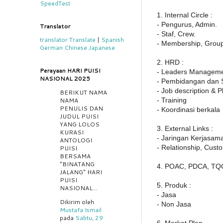
SpeedTest
1. Internal Circle :
- Pengurus, Admin.
Translator
- Staf, Crew.
translator
Translate
|
Spanish
- Membership, Group
German
Chinese
Japanese
2. HRD :
Perayaan HARI PUISI
- Leaders Managem
NASIONAL 2025
- Pembidangan dan S
- Job description & 
BERIKUT NAMA
- Training
NAMA
PENULIS DAN
- Koordinasi berkala
JUDUL PUISI
YANG LOLOS
3. External Links :
KURASI
- Jaringan Kerjasam
ANTOLOGI
- Relationship, Custo
PUISI
BERSAMA
"BINATANG
4. POAC, PDCA, T
JALANG" HARI
PUISI
5. Produk :
NASIONAL...
- Jasa
Dikirim oleh
- Non Jasa
Mustafa Ismail
pada
Sabtu, 29
6. Market Plan