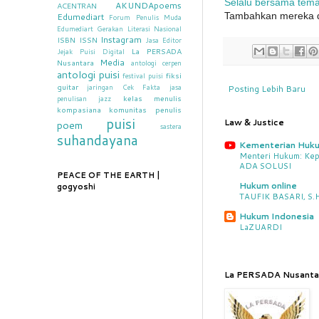
Selalu bersama tem
AKUNDApoems
ACENTRAN
Tambahkan mereka da
Edumediart
Forum Penulis Muda
Edumediart
Gerakan Literasi Nasional
Instagram
ISBN
ISSN
Jasa Editor
La PERSADA
Jejak Puisi Digital
Media
Nusantara
antologi cerpen
antologi puisi
fiksi
festival puisi
guitar
jaringan Cek Fakta
jasa
Posting Lebih Baru
kelas menulis
penulisan
jazz
kompasiana
komunitas penulis
puisi
Law & Justice
poem
sastera
suhandayana
Kementerian Huk
Menteri Hukum: Kep
ADA SOLUSI
PEACE OF THE EARTH |
Hukum online
gogyoshi
TAUFIK BASARI, S.H.
Hukum Indonesia
LaZUARDI
La PERSADA Nusanta