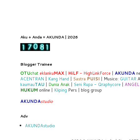
Aku + Anda = AKUNDA | 2026
Blogger Trainee
OTU
chat
eklanku
MAX
|
HiLF
- HighLinkForce
|
AKUNDA
ne
ACENTRAN
|
Kang Hand
|
Sastra
PUISI
| Musico:
GUITAR
A
kaumau
TAU
|
Dunia Anak
|
Seni Rupa - Qraphycore
|
ANGEL
HUKUM
online |
Kliping
Pers | blog group
AKUNDA
studio
Adv
AKUNDAstudio