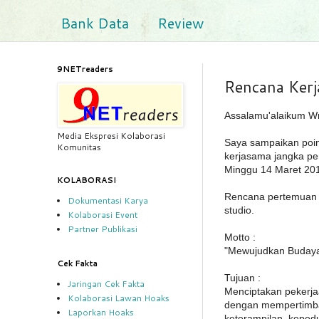
Bank Data
Review
9NETreaders
Rencana Kerj
Assalamu'alaikum Wr
Media Ekspresi Kolaborasi
Saya sampaikan poin
Komunitas
kerjasama jangka pe
Minggu 14 Maret 20
KOLABORASI
Rencana pertemuan ru
Dokumentasi Karya
studio.
Kolaborasi Event
Partner Publikasi
Motto :
"Mewujudkan Budaya
Cek Fakta
Tujuan :
Jaringan Cek Fakta
Menciptakan pekerjaa
Kolaborasi Lawan Hoaks
dengan mempertimban
Laporkan Hoaks
keterampilan, keped