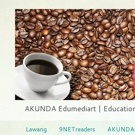
AKUNDA Edumediart | Education .
Lawang
9NETreaders
AKUNDAs