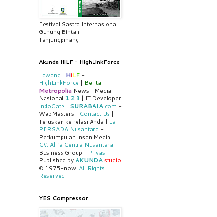
Festival Sastra Internasional
Gunung Bintan |
Tanjungpinang
Akunda HiLF - HighLinkForce
Lawang
|
H
i
L
F
-
HighLinkForce
|
Berita
|
Metropolia
News | Media
Nasional
1
2
3
| IT Developer:
IndoGate
|
SURABAIA
.com
-
WebMasters |
Contact Us
|
Teruskan ke relasi Anda |
La
PERSADA Nusantara
-
Perkumpulan Insan Media |
CV. Alifa Centra Nusantara
Business Group |
Privasi
|
Published by
AKUNDA
studio
© 1975-now.
All Rights
Reserved
YES Compressor