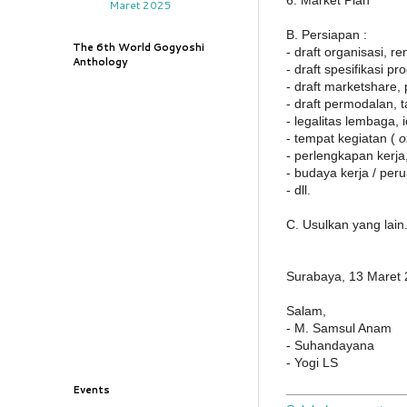
Maret 2025
B. Persiapan :
The 6th World Gogyoshi
- draft organisasi, r
Anthology
- draft spesifikasi pr
- draft marketshare, 
- draft permodalan, 
- legalitas lembaga, 
- tempat kegiatan (
o
- perlengkapan kerja
- budaya kerja / per
- dll.
C. Usulkan yang lain
Surabaya, 13 Maret
Salam,
- M. Samsul Anam
- Suhandayana
- Yogi LS
Events