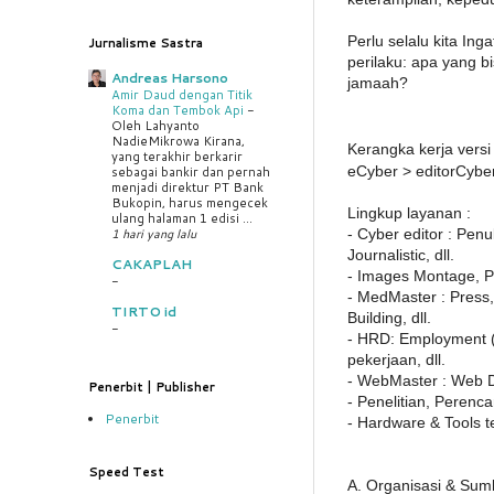
Perlu selalu kita In
Jurnalisme Sastra
perilaku: apa yang 
Andreas Harsono
jamaah?
Amir Daud dengan Titik
Koma dan Tembok Api
-
Oleh Lahyanto
NadieMikrowa Kirana,
Kerangka kerja vers
yang terakhir berkarir
eCyber > editorCyber
sebagai bankir dan pernah
menjadi direktur PT Bank
Bukopin, harus mengecek
Lingkup layanan :
ulang halaman 1 edisi ...
- Cyber editor : Penu
1 hari yang lalu
Journalistic, dll.
CAKAPLAH
- Images Montage, Ph
-
- MedMaster : Press
TIRTO id
Building, dll.
-
- HRD: Employment (
pekerjaan, dll.
- WebMaster : Web De
Penerbit | Publisher
- Penelitian, Perenc
Penerbit
- Hardware & Tools te
Speed Test
A. Organisasi & Sum