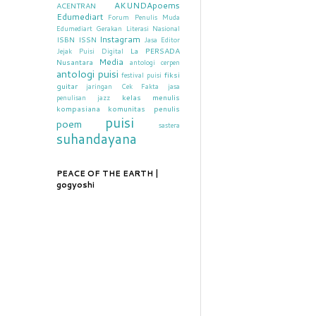
AKUNDApoems
ACENTRAN
Edumediart
Forum Penulis Muda
Edumediart
Gerakan Literasi Nasional
Instagram
ISBN
ISSN
Jasa Editor
La PERSADA
Jejak Puisi Digital
Media
Nusantara
antologi cerpen
antologi puisi
fiksi
festival puisi
guitar
jaringan Cek Fakta
jasa
kelas menulis
penulisan
jazz
kompasiana
komunitas penulis
puisi
poem
sastera
suhandayana
PEACE OF THE EARTH |
gogyoshi