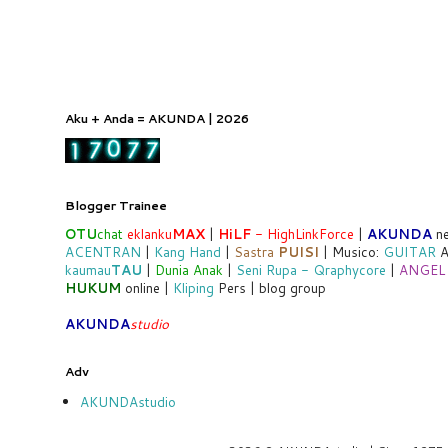
Aku + Anda = AKUNDA | 2026
Blogger Trainee
OTU
chat
eklanku
MAX
|
HiLF
- HighLinkForce
|
AKUNDA
ne
ACENTRAN
|
Kang Hand
|
Sastra
PUISI
| Musico:
GUITAR
A
kaumau
TAU
|
Dunia Anak
|
Seni Rupa - Qraphycore
|
ANGEL
HUKUM
online |
Kliping
Pers | blog group
AKUNDA
studio
Adv
AKUNDAstudio