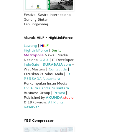
Festival Sastra Internasional
Gunung Bintan |
Tanjungpinang
Akunda HiLF - HighLinkForce
Lawang
|
H
i
L
F
-
HighLinkForce
|
Berita
|
Metropolia
News | Media
Nasional
1
2
3
| IT Developer:
IndoGate
|
SURABAIA
.com
-
WebMasters |
Contact Us
|
Teruskan ke relasi Anda |
La
PERSADA Nusantara
-
Perkumpulan Insan Media |
CV. Alifa Centra Nusantara
Business Group |
Privasi
|
Published by
AKUNDA
studio
© 1975-now.
All Rights
Reserved
YES Compressor