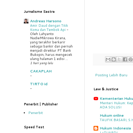
Jurnalisme Sastra
Andreas Harsono
Amir Daud dengan Titik
Koma dan Tembok Api
-
Oleh Lahyanto
NadieMikrowa Kirana,
yang terakhir berkarir
sebagai bankir dan pernah
menjadi direktur PT Bank
Bukopin, harus mengecek
ulang halaman 1 edisi ...
1 hari yang lalu
CAKAPLAH
Posting Lebih Baru
-
TIRTO id
-
Law & Justice
Kementerian Huk
Menteri Hukum: Kep
Penerbit | Publisher
ADA SOLUSI
Penerbit
Hukum online
TAUFIK BASARI, S.H.
Speed Test
Hukum Indonesia
LaZUARDI