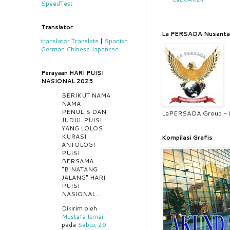
SpeedTest
Translator
La PERSADA Nusanta
translator
Translate
|
Spanish
German
Chinese
Japanese
Perayaan HARI PUISI
NASIONAL 2025
BERIKUT NAMA
NAMA
PENULIS DAN
LaPERSADA Group - i
JUDUL PUISI
YANG LOLOS
KURASI
Kompilasi Grafis
ANTOLOGI
PUISI
BERSAMA
"BINATANG
JALANG" HARI
PUISI
NASIONAL...
Dikirim oleh
Mustafa Ismail
pada
Sabtu, 29