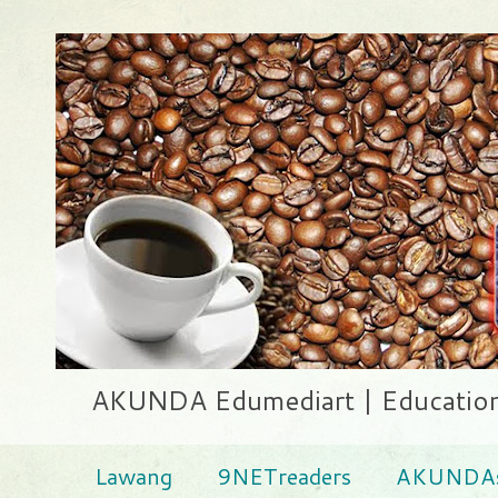
AKUNDA Edumediart | Education .
Lawang
9NETreaders
AKUNDAs