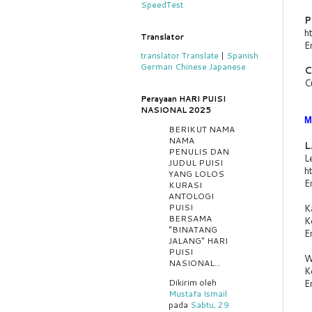
SpeedTest
P
ht
Translator
E
translator
Translate
|
Spanish
German
Chinese
Japanese
C
C
Perayaan HARI PUISI
NASIONAL 2025
M
BERIKUT NAMA
NAMA
L
PENULIS DAN
L
JUDUL PUISI
ht
YANG LOLOS
E
KURASI
ANTOLOGI
PUISI
K
BERSAMA
K
"BINATANG
E
JALANG" HARI
PUISI
W
NASIONAL...
K
Dikirim oleh
E
Mustafa Ismail
pada
Sabtu, 29