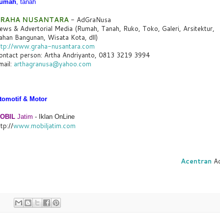
umah
, tanah
RAHA NUSANTARA
- AdGraNusa
ews & Advertorial Media (Rumah, Tanah, Ruko, Toko, Galeri, Arsitektur,
ahan Bangunan, Wisata Kota, dll)
ttp://www.graha-nusantara.com
ontact person: Artha Andriyanto, 0813 3219 3994
mail:
arthagranusa@yahoo.com
tomotif & Motor
OBIL
Jatim
- Iklan OnLine
tp://
www.mobiljatim.com
Acentran
A