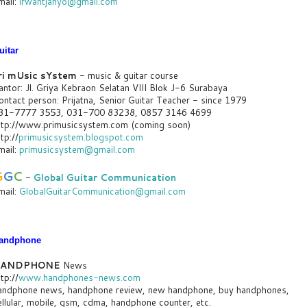
mail:
irwantjahyo@gmail.com
uitar
ri mUsic sYstem
- music & guitar course
antor: Jl. Griya Kebraon Selatan VIII Blok J-6 Surabaya
ontact person: Prijatna, Senior Guitar Teacher - since 1979
31-7777 3553, 031-700 83238, 0857 3146 4699
ttp://www.primusicsystem.com (coming soon)
tp://
primusicsystem.blogspot.com
mail:
primusicsystem@gmail.com
G
G
C
-
Global Guitar Communication
mail:
GlobalGuitarCommunication@gmail.com
andphone
ANDPHONE
News
tp://
www.handphones-news.com
andphone news, handphone review, new handphone, buy handphones,
ellular, mobile, gsm, cdma, handphone counter, etc.