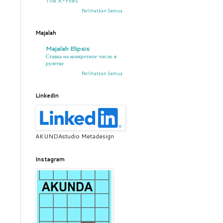
The X-Files
Perlihatkan Semua
Majalah
Majalah Elipsis
Ставка на конкретное число в
рулетке
Perlihatkan Semua
Linkedin
AKUNDAstudio Metadesign
Instagram