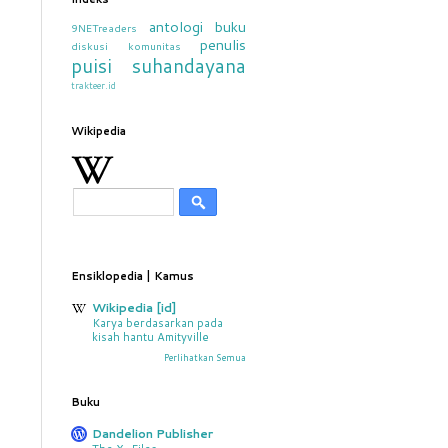
antologi
buku
9NETreaders
penulis
diskusi
komunitas
puisi
suhandayana
trakteer.id
Wikipedia
Ensiklopedia | Kamus
Wikipedia [id]
Karya berdasarkan pada
kisah hantu Amityville
Perlihatkan Semua
Buku
Dandelion Publisher