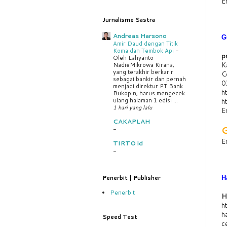
E
Jurnalisme Sastra
Andreas Harsono
G
Amir Daud dengan Titik
Koma dan Tembok Api
-
p
Oleh Lahyanto
K
NadieMikrowa Kirana,
yang terakhir berkarir
C
sebagai bankir dan pernah
0
menjadi direktur PT Bank
h
Bukopin, harus mengecek
ulang halaman 1 edisi ...
ht
1 hari yang lalu
E
CAKAPLAH
-
E
TIRTO id
-
H
Penerbit | Publisher
Penerbit
H
ht
h
Speed Test
c