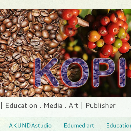
ducation . Media . Art | Publisher
AKUNDAstudio
Edumediart
Educatio