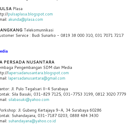
ULSA
Plasa
tp://
pulsaplasa.blogspot.com
mail:
akunda@plasa.com
ANGKANG
Telekomunnikasi
ustomer Service : Budi Sunarko - 0819 38 000 310, 031 7071 7217
edia
A PERSADA NUSANTARA
embaga Pengembangan SDM dan Media
tp://
lapersadanusantara.blogspot.com
mail:
lapersadanusantara@gmail.com
antor: Jl. Pulo Tegalsari II-4 Surabaya
ontak: Sila Basuki, 031-829 7125, 031-7753 3199, 0812 3020 7779
mail:
silabasuki@yahoo.com
orkshop: Jl. Gubeng Kertajaya 9-A, 34 Surabaya 60286
ontak: Suhandayana, 031-7187 0203, 0888 484 3430
mail:
suhandayana@yahoo.co.id