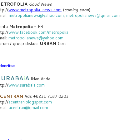
ETROPOLIA
Good News
tp://
www.metropolia-news.com
(
coming soon
)
mail:
metropolianews@yahoo.com
,
metropolianews@gmail.com
erita
Metropolia
- FB
tp://
www.facebook.com/metropolia
mail:
metropolianews@yahoo.com
orum / group diskusi
URBAN
Core
dvertise
SURABA
i
A
Iklan Anda
tp://
www.surabaia.com
CENTRAN
Ads +6231 7187 0203
tp://
acentran.blogspot.com
mail:
acentran@gmail.com