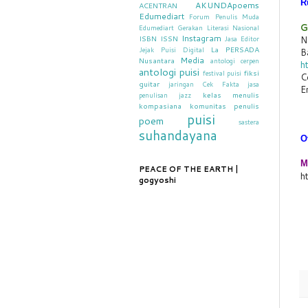
R
AKUNDApoems
ACENTRAN
Edumediart
Forum Penulis Muda
G
Edumediart
Gerakan Literasi Nasional
Instagram
ISBN
ISSN
N
Jasa Editor
La PERSADA
Jejak Puisi Digital
B
Media
Nusantara
antologi cerpen
h
antologi puisi
fiksi
festival puisi
C
guitar
jaringan Cek Fakta
jasa
E
kelas menulis
penulisan
jazz
kompasiana
komunitas penulis
puisi
poem
sastera
suhandayana
O
M
PEACE OF THE EARTH |
ht
gogyoshi