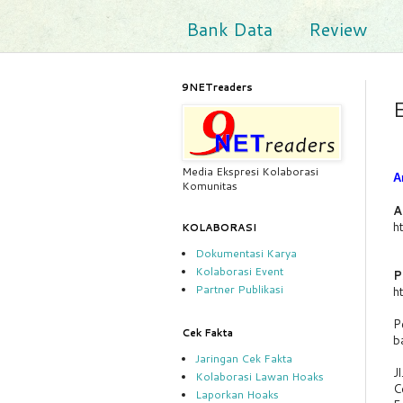
Bank Data
Review
9NETreaders
E
Media Ekspresi Kolaborasi
A
Komunitas
A
ht
KOLABORASI
Dokumentasi Karya
Kolaborasi Event
P
Partner Publikasi
ht
P
Cek Fakta
b
Jaringan Cek Fakta
J
Kolaborasi Lawan Hoaks
C
Laporkan Hoaks