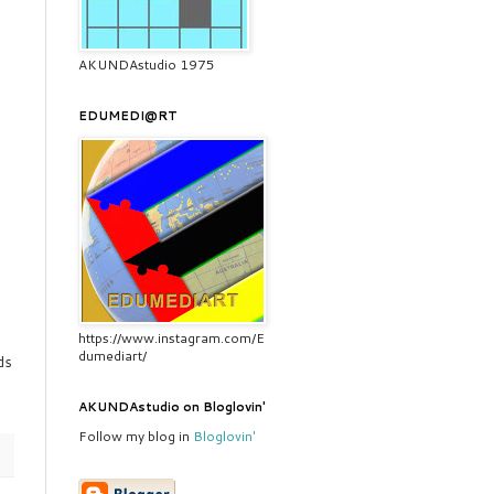
AKUNDAstudio 1975
EDUMEDI@RT
https://www.instagram.com/E
dumediart/
ds
.
AKUNDAstudio on Bloglovin'
Follow my blog in
Bloglovin'