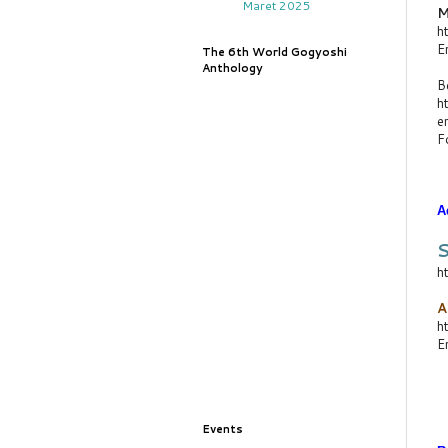
Maret 2025
M
ht
E
The 6th World Gogyoshi
Anthology
B
ht
e
F
A
ht
A
ht
E
Events