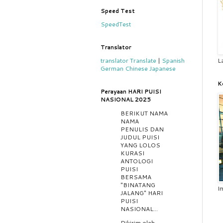
Speed Test
SpeedTest
Translator
translator
Translate
|
Spanish
L
German
Chinese
Japanese
K
Perayaan HARI PUISI
NASIONAL 2025
BERIKUT NAMA
NAMA
PENULIS DAN
JUDUL PUISI
YANG LOLOS
KURASI
ANTOLOGI
PUISI
BERSAMA
"BINATANG
I
JALANG" HARI
PUISI
NASIONAL...
Dikirim oleh