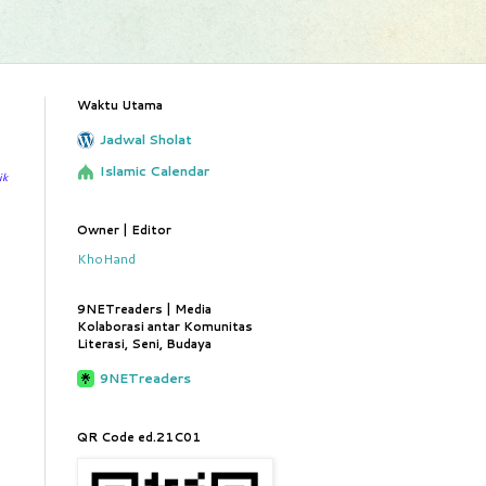
Waktu Utama
Jadwal Sholat
Islamic Calendar
ik
Owner | Editor
KhoHand
9NETreaders | Media
Kolaborasi antar Komunitas
Literasi, Seni, Budaya
9NETreaders
QR Code ed.21C01