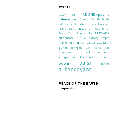
Events
AKUNDApoems
ACENTRAN
Edumediart
Forum Penulis Muda
Edumediart
Gerakan Literasi Nasional
Instagram
ISBN
ISSN
Jasa Editor
La PERSADA
Jejak Puisi Digital
Media
Nusantara
antologi cerpen
antologi puisi
fiksi
festival puisi
guitar
jaringan Cek Fakta
jasa
kelas menulis
penulisan
jazz
kompasiana
komunitas penulis
puisi
poem
sastera
suhandayana
PEACE OF THE EARTH |
gogyoshi