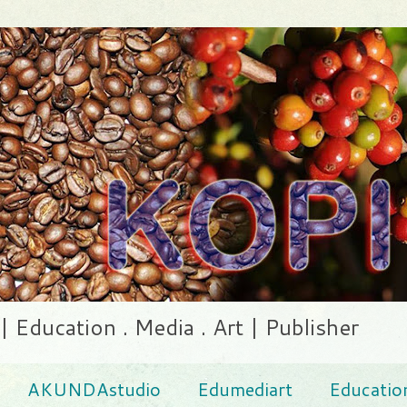
ducation . Media . Art | Publisher
AKUNDAstudio
Edumediart
Educatio