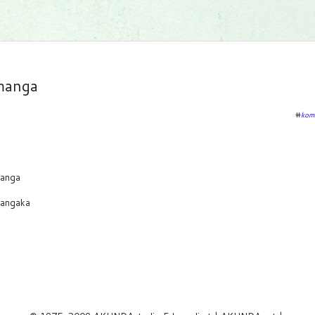
manga
#
kom
anga
angaka