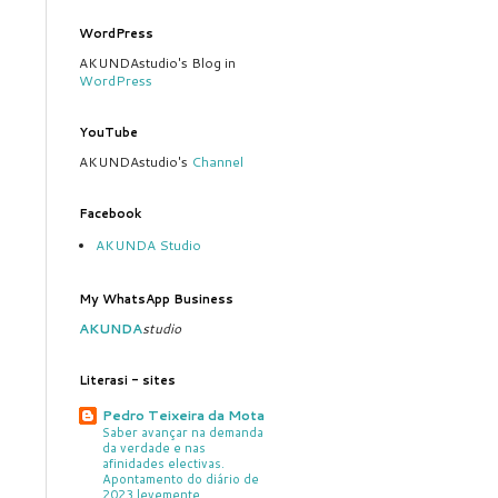
WordPress
AKUNDAstudio's Blog in
WordPress
YouTube
AKUNDAstudio's
Channel
Facebook
AKUNDA Studio
My WhatsApp Business
AKUNDA
studio
Literasi - sites
Pedro Teixeira da Mota
Saber avançar na demanda
da verdade e nas
afinidades electivas.
Apontamento do diário de
2023 levemente