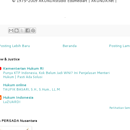
© 1975-2009 AKUNDAstudio Edumediart | AKUNDA.net |
.
Posting Lebih Baru
Beranda
Posting Lam
aw & Justice
Kementerian Hukum RI
Punya KTP Indonesia, Kok Belum Jadi WNI? Ini Penjelasan Menteri
Hukum | Pasti Ada Solusi
Hukum online
TAUFIK BASARI, S.H., S.Hum., LL.M.
Hukum Indonesia
LaZUARDI
Perlihatkan Se
a PERSADA Nusantara