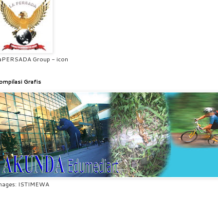
aPERSADA Group - icon
ompilasi Grafis
mages: ISTIMEWA