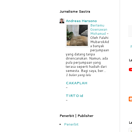
Jurnalisme Sastra
Andreas Harsono
Bertemu
Goenawan
Mohamad
-
Oleh Falahi
MubarokAd
a banyak
perjumpaan
yang datang tanpa
direncanakan. Namun, ada
L
pula perjumpaan yang
terasa seperti hadiah dari
semesta. Bagi saya, ber...
1 bulan yang lalu
CAKAPLAH
-
TIRTO id
-
Penerbit | Publisher
L
Penerbit