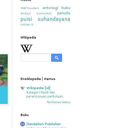
antologi
buku
9NETreaders
penulis
diskusi
komunitas
puisi
suhandayana
trakteer.id
Wikipedia
Ensiklopedia | Kamus
Wikipedia [id]
Kategori:Studi dan
perencanaan perkotaan
Perlihatkan Semua
Buku
Dandelion Publisher