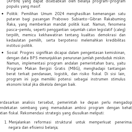
(APBN) yang dapat disebabkan oleh belanja program-program
populis yang masif.
Politik: Pemilihan Umum 2024 menghasilkan kemenangan satu
putaran bagi pasangan Prabowo Subianto-Gibran Rakabuming
Raka, yang memberikan mandat politik kuat. Namun, fenomena
pasca-pemilu, seperti penggantian sejumlah calon legislatif (caleg)
terpilih, memicu kekhawatiran tentang kualitas demokrasi dan
kedaulatan pemilih, serta berpotensi melemahkan kredibilitas
institusi politik.
Sosial: Progres signifikan dicapai dalam pengentasan kemiskinan,
dengan data BPS menunjukkan penurunan jumlah penduduk miskin.
Namun, implementasi program andalan pemerintahan baru, yaitu
Program Makan Bergizi Gratis (MBG), menghadapi tantangan
berat terkait pendanaan, logistik, dan risiko fiskal. Di sisi lain,
program ini juga memiliki potensi sebagai instrumen stimulus
ekonomi lokal jika dikelola dengan baik.
erdasarkan analisis tersebut, pemerintah ke depan perlu mengadop
endekatan seimbang yang memadukan ambisi program dengan kehat
atian fiskal. Rekomendasi strategis yang diusulkan meliputi:
Menjalankan reformasi struktural untuk memperkuat penerima
negara dan efisiensi belanja;