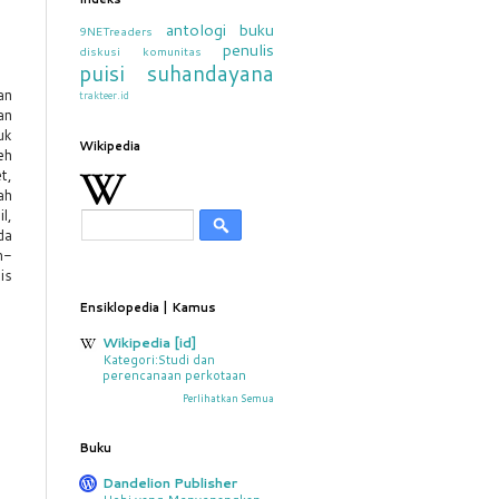
antologi
buku
9NETreaders
penulis
diskusi
komunitas
puisi
suhandayana
an
trakteer.id
an
uk
Wikipedia
eh
t,
ah
l,
da
m-
is
Ensiklopedia | Kamus
Wikipedia [id]
Kategori:Studi dan
perencanaan perkotaan
Perlihatkan Semua
Buku
Dandelion Publisher