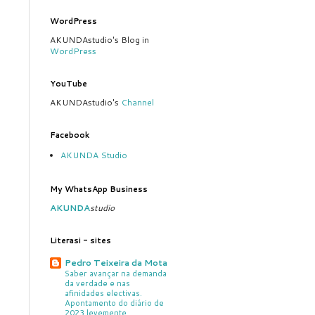
WordPress
AKUNDAstudio's Blog in
WordPress
YouTube
AKUNDAstudio's
Channel
Facebook
AKUNDA Studio
My WhatsApp Business
AKUNDA
studio
Literasi - sites
Pedro Teixeira da Mota
Saber avançar na demanda
da verdade e nas
afinidades electivas.
Apontamento do diário de
2023 levemente