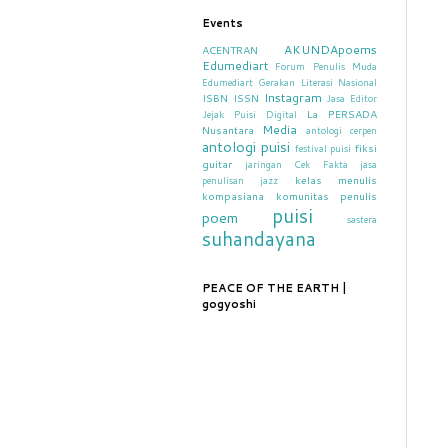
Events
AKUNDApoems
ACENTRAN
Edumediart
Forum Penulis Muda
Edumediart
Gerakan Literasi Nasional
Instagram
ISBN
ISSN
Jasa Editor
La PERSADA
Jejak Puisi Digital
Media
Nusantara
antologi cerpen
antologi puisi
fiksi
festival puisi
guitar
jaringan Cek Fakta
jasa
kelas menulis
penulisan
jazz
kompasiana
komunitas penulis
puisi
poem
sastera
suhandayana
PEACE OF THE EARTH |
gogyoshi