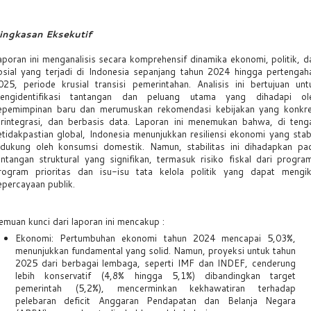
ingkasan Eksekutif
aporan ini menganalisis secara komprehensif dinamika ekonomi, politik, d
osial yang terjadi di Indonesia sepanjang tahun 2024 hingga pertengah
025, periode krusial transisi pemerintahan. Analisis ini bertujuan unt
engidentifikasi tantangan dan peluang utama yang dihadapi ol
epemimpinan baru dan merumuskan rekomendasi kebijakan yang konkre
erintegrasi, dan berbasis data. Laporan ini menemukan bahwa, di teng
etidakpastian global, Indonesia menunjukkan resiliensi ekonomi yang stabi
idukung oleh konsumsi domestik. Namun, stabilitas ini dihadapkan pa
antangan struktural yang signifikan, termasuk risiko fiskal dari progra
rogram prioritas dan isu-isu tata kelola politik yang dapat mengik
epercayaan publik.
emuan kunci dari laporan ini mencakup :
Ekonomi: Pertumbuhan ekonomi tahun 2024 mencapai 5,03%,
menunjukkan fundamental yang solid. Namun, proyeksi untuk tahun
2025 dari berbagai lembaga, seperti IMF dan INDEF, cenderung
lebih konservatif (4,8% hingga 5,1%) dibandingkan target
pemerintah (5,2%), mencerminkan kekhawatiran terhadap
pelebaran deficit Anggaran Pendapatan dan Belanja Negara