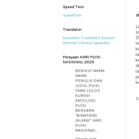
Speed Test
R
SpeedTest
L
Translator
s
2
translator
Translate
|
Spanish
German
Chinese
Japanese
m
k
t
Perayaan HARI PUISI
k
NASIONAL 2025
d
BERIKUT NAMA
t
NAMA
p
PENULIS DAN
k
JUDUL PUISI
YANG LOLOS
KURASI
T
ANTOLOGI
PUISI
BERSAMA
"BINATANG
JALANG" HARI
PUISI
NASIONAL...
Dikirim oleh