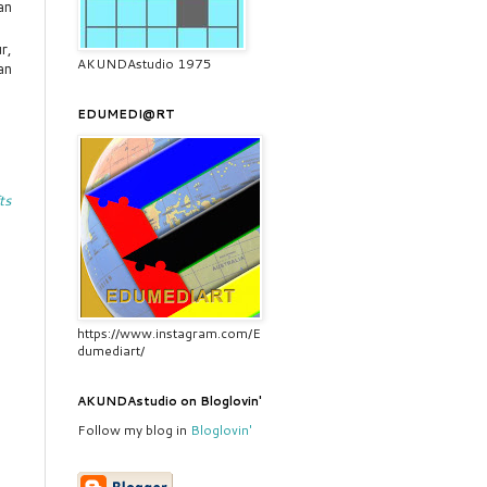
an
r,
AKUNDAstudio 1975
an
EDUMEDI@RT
ts
https://www.instagram.com/E
dumediart/
AKUNDAstudio on Bloglovin'
Follow my blog in
Bloglovin'