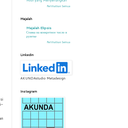
Hobi yang Menyenangkan
Perlihatkan Semua
Majalah
Majalah Elipsis
Ставка на конкретное число в
рулетке
Perlihatkan Semua
Linkedin
AKUNDAstudio Metadesign
Instagram
si
i-
an