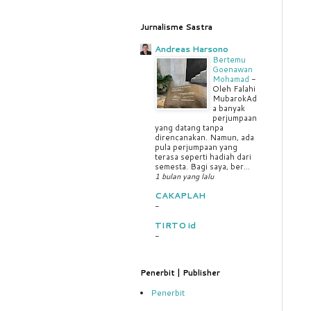
Jurnalisme Sastra
Andreas Harsono
Bertemu
Goenawan
Mohamad
-
Oleh Falahi
MubarokAd
a banyak
perjumpaan
yang datang tanpa
direncanakan. Namun, ada
pula perjumpaan yang
terasa seperti hadiah dari
semesta. Bagi saya, ber...
1 bulan yang lalu
CAKAPLAH
-
TIRTO id
-
Penerbit | Publisher
Penerbit