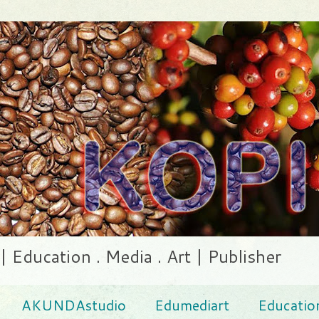
ducation . Media . Art | Publisher
AKUNDAstudio
Edumediart
Educatio