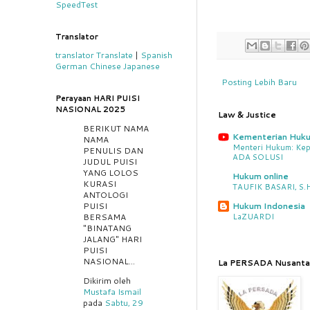
SpeedTest
Translator
translator
Translate
|
Spanish
German
Chinese
Japanese
Posting Lebih Baru
Perayaan HARI PUISI
NASIONAL 2025
Law & Justice
BERIKUT NAMA
Kementerian Huk
NAMA
Menteri Hukum: Kep
PENULIS DAN
ADA SOLUSI
JUDUL PUISI
YANG LOLOS
Hukum online
KURASI
TAUFIK BASARI, S.H.
ANTOLOGI
PUISI
Hukum Indonesia
BERSAMA
LaZUARDI
"BINATANG
JALANG" HARI
PUISI
NASIONAL...
La PERSADA Nusanta
Dikirim oleh
Mustafa Ismail
pada
Sabtu, 29