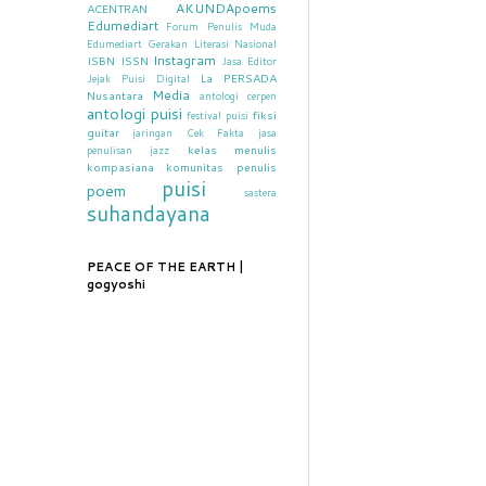
AKUNDApoems
ACENTRAN
Edumediart
Forum Penulis Muda
Edumediart
Gerakan Literasi Nasional
Instagram
ISBN
ISSN
Jasa Editor
La PERSADA
Jejak Puisi Digital
Media
Nusantara
antologi cerpen
antologi puisi
fiksi
festival puisi
guitar
jaringan Cek Fakta
jasa
kelas menulis
penulisan
jazz
kompasiana
komunitas penulis
puisi
poem
sastera
suhandayana
PEACE OF THE EARTH |
gogyoshi