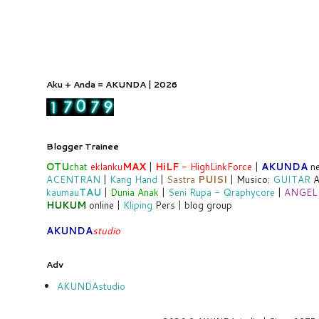
Aku + Anda = AKUNDA | 2026
Blogger Trainee
OTU
chat
eklanku
MAX
|
HiLF
- HighLinkForce
|
AKUNDA
ne
ACENTRAN
|
Kang Hand
|
Sastra
PUISI
| Musico:
GUITAR
A
kaumau
TAU
|
Dunia Anak
|
Seni Rupa - Qraphycore
|
ANGEL
HUKUM
online |
Kliping
Pers | blog group
AKUNDA
studio
Adv
AKUNDAstudio