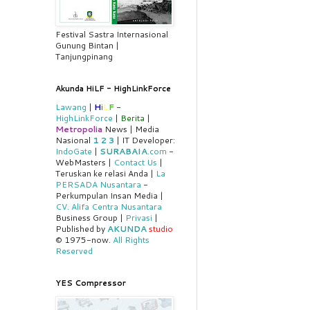
Festival Sastra Internasional
Gunung Bintan |
Tanjungpinang
Akunda HiLF - HighLinkForce
Lawang
|
H
i
L
F
-
HighLinkForce
|
Berita
|
Metropolia
News | Media
Nasional
1
2
3
| IT Developer:
IndoGate
|
SURABAIA
.com
-
WebMasters |
Contact Us
|
Teruskan ke relasi Anda |
La
PERSADA Nusantara
-
Perkumpulan Insan Media |
CV. Alifa Centra Nusantara
Business Group |
Privasi
|
Published by
AKUNDA
studio
© 1975-now.
All Rights
Reserved
YES Compressor