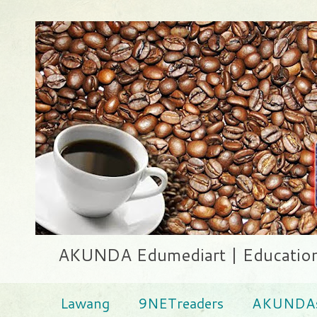
AKUNDA Edumediart | Education .
Lawang
9NETreaders
AKUNDAs