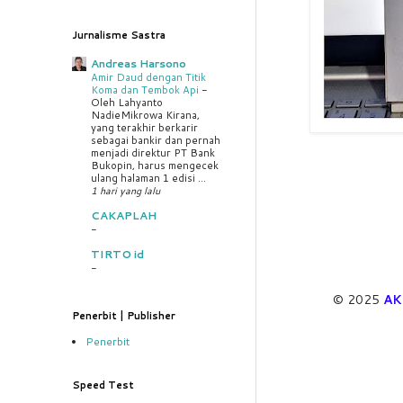
Jurnalisme Sastra
Andreas Harsono
Amir Daud dengan Titik
Koma dan Tembok Api
-
Oleh Lahyanto
NadieMikrowa Kirana,
yang terakhir berkarir
sebagai bankir dan pernah
menjadi direktur PT Bank
Bukopin, harus mengecek
ulang halaman 1 edisi ...
1 hari yang lalu
CAKAPLAH
-
TIRTO id
-
© 2025
A
Penerbit | Publisher
Penerbit
Speed Test