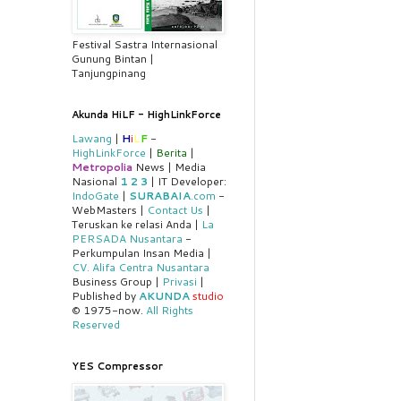
Festival Sastra Internasional
Gunung Bintan |
Tanjungpinang
Akunda HiLF - HighLinkForce
Lawang
|
H
i
L
F
-
HighLinkForce
|
Berita
|
Metropolia
News | Media
Nasional
1
2
3
| IT Developer:
IndoGate
|
SURABAIA
.com
-
WebMasters |
Contact Us
|
Teruskan ke relasi Anda |
La
PERSADA Nusantara
-
Perkumpulan Insan Media |
CV. Alifa Centra Nusantara
Business Group |
Privasi
|
Published by
AKUNDA
studio
© 1975-now.
All Rights
Reserved
YES Compressor