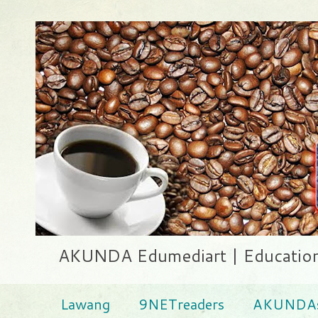
AKUNDA Edumediart | Education .
Lawang
9NETreaders
AKUNDAs