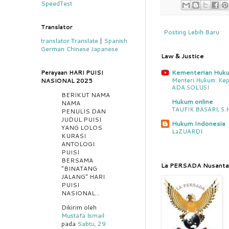
SpeedTest
Translator
Posting Lebih Baru
translator
Translate
|
Spanish
German
Chinese
Japanese
Law & Justice
Kementerian Huk
Perayaan HARI PUISI
Menteri Hukum: Kep
NASIONAL 2025
ADA SOLUSI
BERIKUT NAMA
Hukum online
NAMA
TAUFIK BASARI, S.H.
PENULIS DAN
JUDUL PUISI
Hukum Indonesia
YANG LOLOS
LaZUARDI
KURASI
ANTOLOGI
PUISI
BERSAMA
La PERSADA Nusanta
"BINATANG
JALANG" HARI
PUISI
NASIONAL...
Dikirim oleh
Mustafa Ismail
pada
Sabtu, 29