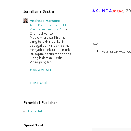
AKUNDA
studio
, 2
Jurnalisme Sastra
Andreas Harsono
Amir Daud dengan Titik
Koma dan Tembok Api
-
Oleh Lahyanto
NadieMikrowa Kirana,
yang terakhir berkarir
Ref.
sebagai bankir dan pernah
menjadi direktur PT Bank
Peserta DNP-13 K
Bukopin, harus mengecek
ulang halaman 1 edisi ...
2 hari yang lalu
CAKAPLAH
-
TIRTO id
-
Penerbit | Publisher
Penerbit
Speed Test