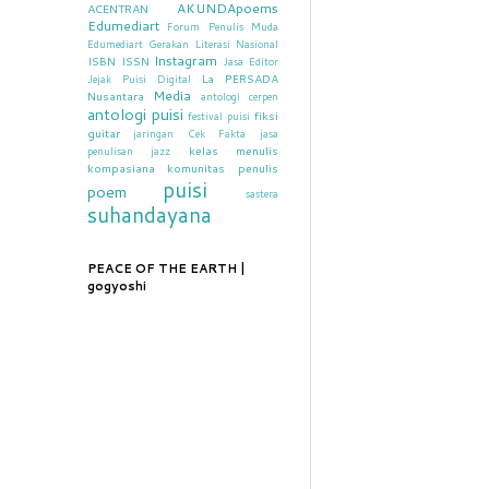
AKUNDApoems
ACENTRAN
Edumediart
Forum Penulis Muda
Edumediart
Gerakan Literasi Nasional
Instagram
ISBN
ISSN
Jasa Editor
La PERSADA
Jejak Puisi Digital
Media
Nusantara
antologi cerpen
antologi puisi
fiksi
festival puisi
guitar
jaringan Cek Fakta
jasa
kelas menulis
penulisan
jazz
kompasiana
komunitas penulis
puisi
poem
sastera
suhandayana
PEACE OF THE EARTH |
gogyoshi