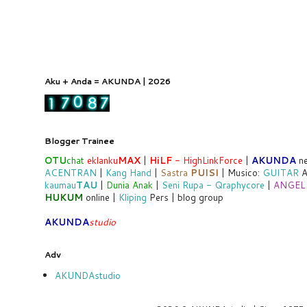
Aku + Anda = AKUNDA | 2026
Blogger Trainee
OTU
chat
eklanku
MAX
|
HiLF
- HighLinkForce
|
AKUNDA
ne
ACENTRAN
|
Kang Hand
|
Sastra
PUISI
| Musico:
GUITAR
A
kaumau
TAU
|
Dunia Anak
|
Seni Rupa - Qraphycore
|
ANGEL
HUKUM
online |
Kliping
Pers | blog group
AKUNDA
studio
Adv
AKUNDAstudio