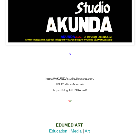
*
https://AKUNDAstudio.blogspot.com/
20L12 alih
subdomain
https://blog.AKUNDA.net/
*
*
EDUMEDIART
Education
|
Media
|
Art