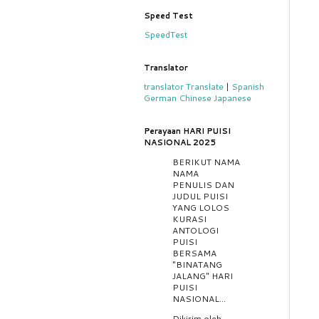
Speed Test
SpeedTest
Translator
translator
Translate
|
Spanish
German
Chinese
Japanese
Perayaan HARI PUISI
NASIONAL 2025
BERIKUT NAMA
NAMA
PENULIS DAN
JUDUL PUISI
YANG LOLOS
KURASI
ANTOLOGI
PUISI
BERSAMA
"BINATANG
JALANG" HARI
PUISI
NASIONAL...
Dikirim oleh