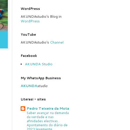
WordPress
AKUNDAstudio's Blog in
WordPress
YouTube
AKUNDAstudio's
Channel
Facebook
AKUNDA Studio
My WhatsApp Business
AKUNDA
studio
Literasi - sites
Pedro Teixeira da Mota
Saber avançar na demanda
da verdade e nas
afinidades electivas.
Apontamento do diário de
2023 levemente