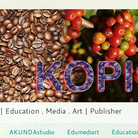
ducation . Media . Art | Publisher
AKUNDAstudio
Edumediart
Educatio