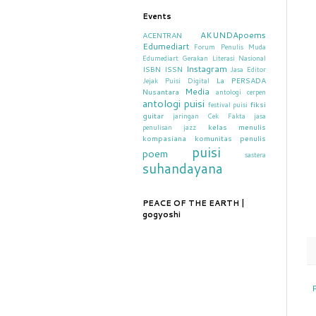
Events
AKUNDApoems
ACENTRAN
Edumediart
Forum Penulis Muda
Edumediart
Gerakan Literasi Nasional
Instagram
ISBN
ISSN
Jasa Editor
La PERSADA
Jejak Puisi Digital
Media
Nusantara
antologi cerpen
antologi puisi
fiksi
festival puisi
guitar
jaringan Cek Fakta
jasa
kelas menulis
penulisan
jazz
kompasiana
komunitas penulis
puisi
poem
sastera
suhandayana
PEACE OF THE EARTH |
gogyoshi