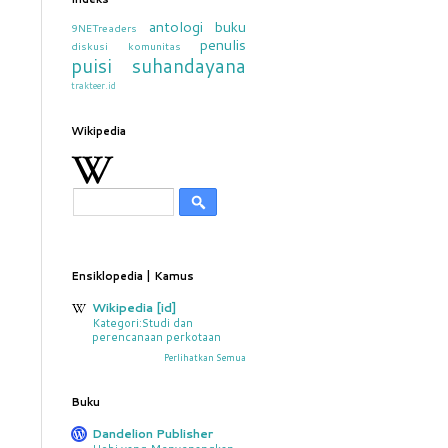
antologi
buku
9NETreaders
penulis
diskusi
komunitas
puisi
suhandayana
trakteer.id
Wikipedia
Ensiklopedia | Kamus
Wikipedia [id]
Kategori:Studi dan
perencanaan perkotaan
Perlihatkan Semua
Buku
Dandelion Publisher