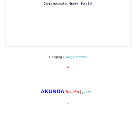
Googling |
Google browser
*
*
AKUNDA
Pustaka
|
page
...
*