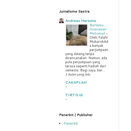
Jurnalisme Sastra
Andreas Harsono
Bertemu
Goenawan
Mohamad
-
Oleh Falahi
MubarokAd
a banyak
perjumpaan
yang datang tanpa
direncanakan. Namun, ada
pula perjumpaan yang
terasa seperti hadiah dari
semesta. Bagi saya, ber...
1 bulan yang lalu
CAKAPLAH
-
TIRTO id
-
Penerbit | Publisher
Penerbit