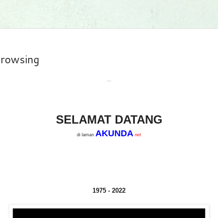
browsing
.
.
.
SELAMAT DATANG
AKUNDA
di laman
net
1975 - 2022