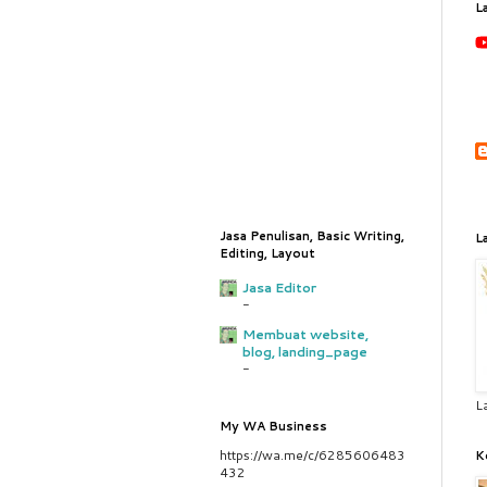
L
Jasa Penulisan, Basic Writing,
L
Editing, Layout
Jasa Editor
-
Membuat website,
blog, landing_page
-
L
My WA Business
https://wa.me/c/6285606483
K
432