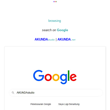
*
*
*
browsing
search on
Google
AK
UNDA
|
AKUNDA
.
studio
net