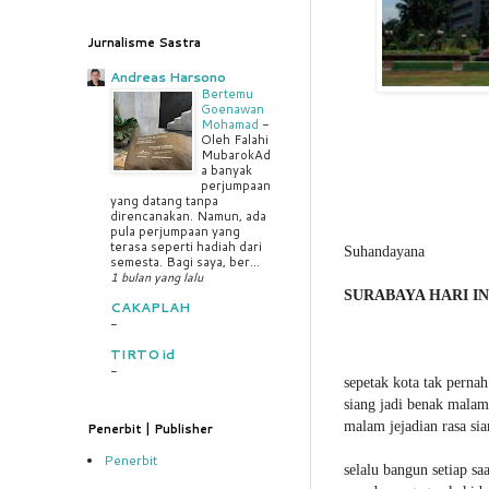
Jurnalisme Sastra
Andreas Harsono
Bertemu
Goenawan
Mohamad
-
Oleh Falahi
MubarokAd
a banyak
perjumpaan
yang datang tanpa
direncanakan. Namun, ada
pula perjumpaan yang
terasa seperti hadiah dari
Suhandayana
semesta. Bagi saya, ber...
1 bulan yang lalu
SURABAYA HARI IN
CAKAPLAH
-
TIRTO id
-
sepetak kota tak pernah
siang jadi benak malam
malam jejadian rasa si
Penerbit | Publisher
Penerbit
selalu bangun setiap saa