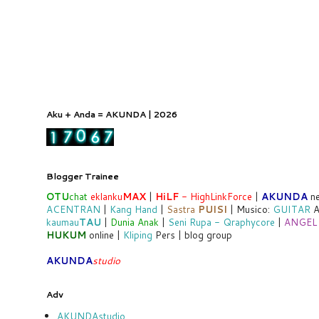
Aku + Anda = AKUNDA | 2026
Blogger Trainee
OTU
chat
eklanku
MAX
|
HiLF
- HighLinkForce
|
AKUNDA
ne
ACENTRAN
|
Kang Hand
|
Sastra
PUISI
| Musico:
GUITAR
A
kaumau
TAU
|
Dunia Anak
|
Seni Rupa - Qraphycore
|
ANGEL
HUKUM
online |
Kliping
Pers | blog group
AKUNDA
studio
Adv
AKUNDAstudio