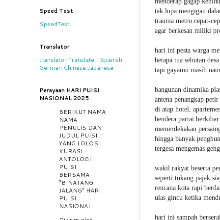
menderap gagap kehid
Speed Test
tak lupa mengigau dala
trauma metro cepat-cep
SpeedTest
agar berkesan miliki pr
Translator
hari ini pesta warga me
translator
Translate
|
Spanish
betapa tua sebutan desa
German
Chinese
Japanese
tapi gayamu masih nam
bangunan dinamika plas
Perayaan HARI PUISI
NASIONAL 2025
antena penangkap petir
di atap hotel, apartemen
BERIKUT NAMA
bendera partai berkibar 
NAMA
PENULIS DAN
memerdekakan persain
JUDUL PUISI
hingga banyak penghuni
YANG LOLOS
tergesa mengemas gengs
KURASI
ANTOLOGI
PUISI
wakil rakyat beserta p
BERSAMA
seperti tukang pajak s
"BINATANG
rencana kota rapi berda
JALANG" HARI
ulas gincu ketika mend
PUISI
NASIONAL...
hari ini sampah berser
Dikirim oleh