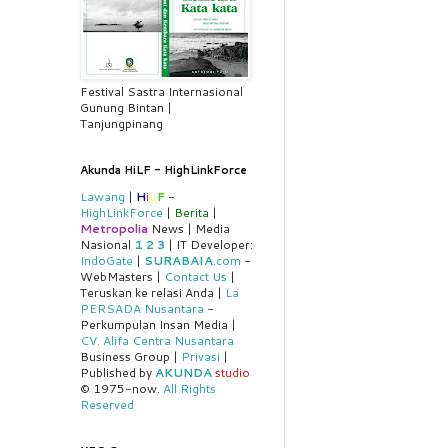
Festival Sastra Internasional
Gunung Bintan |
Tanjungpinang
Akunda HiLF - HighLinkForce
Lawang
|
H
i
L
F
-
HighLinkForce
|
Berita
|
Metropolia
News | Media
Nasional
1
2
3
| IT Developer:
IndoGate
|
SURABAIA
.com
-
WebMasters |
Contact Us
|
Teruskan ke relasi Anda |
La
PERSADA Nusantara
-
Perkumpulan Insan Media |
CV. Alifa Centra Nusantara
Business Group |
Privasi
|
Published by
AKUNDA
studio
© 1975-now.
All Rights
Reserved