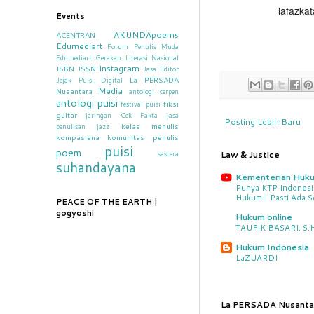
lafazka
Events
AKUNDApoems
ACENTRAN
Edumediart
Forum Penulis Muda
Edumediart
Gerakan Literasi Nasional
Instagram
ISBN
ISSN
Jasa Editor
La PERSADA
Jejak Puisi Digital
Media
Nusantara
antologi cerpen
antologi puisi
fiksi
festival puisi
guitar
jaringan Cek Fakta
jasa
Posting Lebih Baru
kelas menulis
penulisan
jazz
kompasiana
komunitas penulis
puisi
poem
sastera
Law & Justice
suhandayana
Kementerian Huk
Punya KTP Indonesia
Hukum | Pasti Ada S
PEACE OF THE EARTH |
gogyoshi
Hukum online
TAUFIK BASARI, S.H.
Hukum Indonesia
LaZUARDI
La PERSADA Nusanta