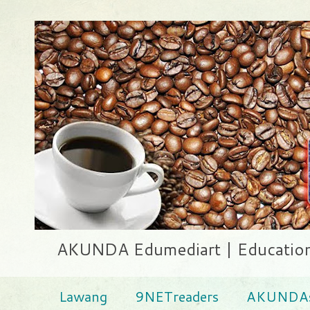
AKUNDA Edumediart | Education .
Lawang
9NETreaders
AKUNDAs