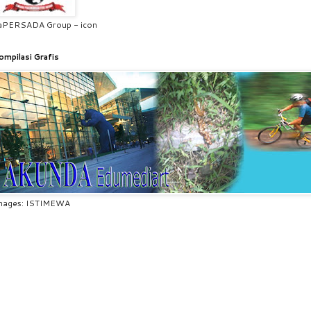
aPERSADA Group - icon
ompilasi Grafis
mages: ISTIMEWA