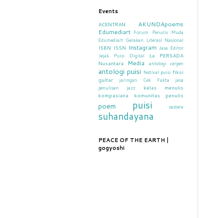
Events
AKUNDApoems
ACENTRAN
Edumediart
Forum Penulis Muda
Edumediart
Gerakan Literasi Nasional
Instagram
ISBN
ISSN
Jasa Editor
La PERSADA
Jejak Puisi Digital
Media
Nusantara
antologi cerpen
antologi puisi
fiksi
festival puisi
guitar
jaringan Cek Fakta
jasa
kelas menulis
penulisan
jazz
kompasiana
komunitas penulis
puisi
poem
sastera
suhandayana
PEACE OF THE EARTH |
gogyoshi