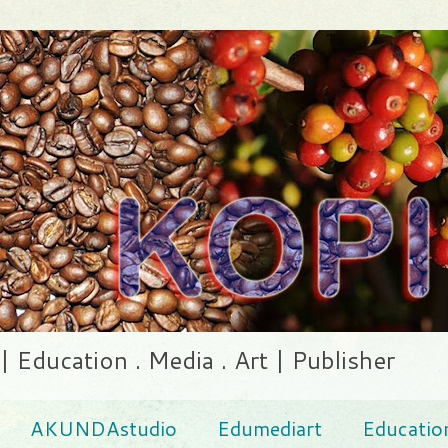
ducation . Media . Art | Publisher
AKUNDAstudio
Edumediart
Educatio