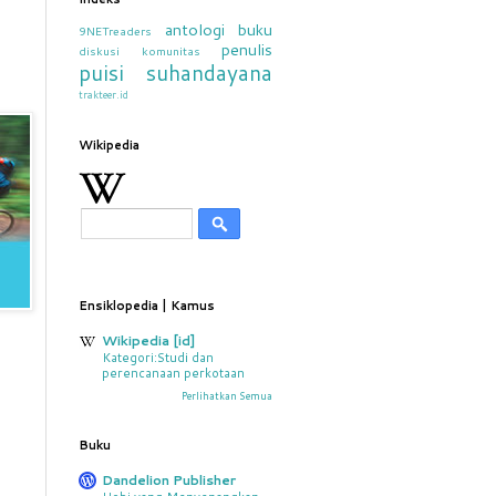
antologi
buku
9NETreaders
penulis
diskusi
komunitas
puisi
suhandayana
trakteer.id
Wikipedia
Ensiklopedia | Kamus
Wikipedia [id]
Kategori:Studi dan
perencanaan perkotaan
Perlihatkan Semua
Buku
Dandelion Publisher