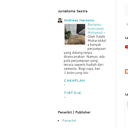
Jurnalisme Sastra
Andreas Harsono
Bertemu
Goenawan
Mohamad
-
Oleh Falahi
L
MubarokAd
a banyak
perjumpaan
yang datang tanpa
direncanakan. Namun, ada
pula perjumpaan yang
terasa seperti hadiah dari
semesta. Bagi saya, ber...
1 bulan yang lalu
CAKAPLAH
-
TIRTO id
L
-
Penerbit | Publisher
Penerbit