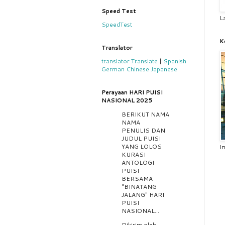
Speed Test
L
SpeedTest
K
Translator
translator
Translate
|
Spanish
German
Chinese
Japanese
Perayaan HARI PUISI
NASIONAL 2025
BERIKUT NAMA
NAMA
PENULIS DAN
JUDUL PUISI
YANG LOLOS
I
KURASI
ANTOLOGI
PUISI
BERSAMA
"BINATANG
JALANG" HARI
PUISI
NASIONAL...
Dikirim oleh