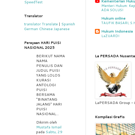
Kementerian Huk
SpeedTest
Menteri Hukum: Kep
ADA SOLUSI
Translator
Hukum online
TAUFIK BASARI, S.H.
translator
Translate
|
Spanish
German
Chinese
Japanese
Hukum Indonesia
LaZUARDI
Perayaan HARI PUISI
NASIONAL 2025
BERIKUT NAMA
La PERSADA Nusanta
NAMA
PENULIS DAN
JUDUL PUISI
YANG LOLOS
KURASI
ANTOLOGI
PUISI
BERSAMA
"BINATANG
LaPERSADA Group - i
JALANG" HARI
PUISI
NASIONAL...
Kompilasi Grafis
Dikirim oleh
Mustafa Ismail
pada
Sabtu, 29