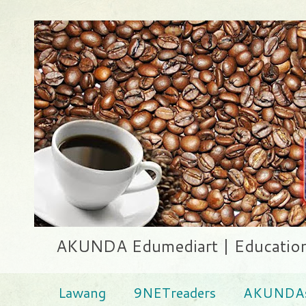
AKUNDA Edumediart | Education .
Lawang
9NETreaders
AKUNDAs