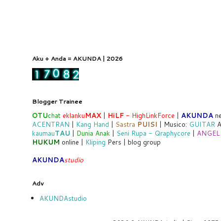
Aku + Anda = AKUNDA | 2026
Blogger Trainee
OTU
chat
eklanku
MAX
|
HiLF
- HighLinkForce
|
AKUNDA
ne
ACENTRAN
|
Kang Hand
|
Sastra
PUISI
| Musico:
GUITAR
A
kaumau
TAU
|
Dunia Anak
|
Seni Rupa - Qraphycore
|
ANGEL
HUKUM
online |
Kliping
Pers | blog group
AKUNDA
studio
Adv
AKUNDAstudio