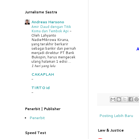
Jurnalisme Sastra
Andreas Harsono
Amir Daud dengan Titik
Koma dan Tembok Api
-
Oleh Lahyanto
NadieMikrowa Kirana,
yang terakhir berkarir
sebagai bankir dan pernah
menjadi direktur PT Bank
Bukopin, harus mengecek
ulang halaman 1 edisi ...
1 hari yang lalu
CAKAPLAH
-
TIRTO id
-
Penerbit | Publisher
Posting Lebih Baru
Penerbit
Law & Justice
Speed Test