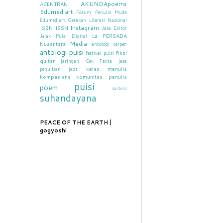
AKUNDApoems
ACENTRAN
Edumediart
Forum Penulis Muda
Edumediart
Gerakan Literasi Nasional
Instagram
ISBN
ISSN
Jasa Editor
La PERSADA
Jejak Puisi Digital
Media
Nusantara
antologi cerpen
antologi puisi
fiksi
festival puisi
guitar
jaringan Cek Fakta
jasa
kelas menulis
penulisan
jazz
kompasiana
komunitas penulis
puisi
poem
sastera
suhandayana
PEACE OF THE EARTH |
gogyoshi